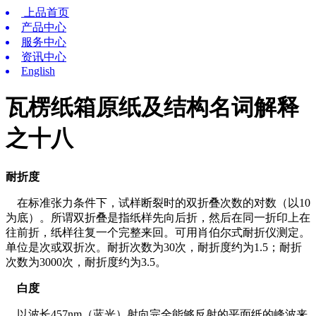
上品首页
产品中心
服务中心
资讯中心
English
瓦楞纸箱原纸及结构名词解释
之十八
耐折度
在标准张力条件下，试样断裂时的双折叠次数的对数（以10
为底）。所谓双折叠是指纸样先向后折，然后在同一折印上在
往前折，纸样往复一个完整来回。可用肖伯尔式耐折仪测定。
单位是次或双折次。耐折次数为30次，耐折度约为1.5；耐折
次数为3000次，耐折度约为3.5。
白度
以波长457nm（蓝光）射向完全能够反射的平面纸的峰波来